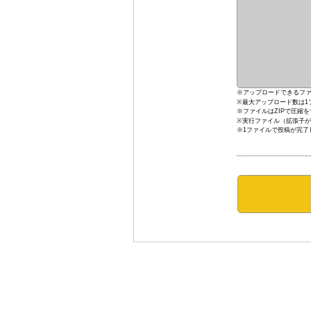
※アップロードできるファ
※最大アップロード数は1
※ファイルはZIPで圧縮
※実行ファイル（拡張子が.
※1ファイルで投稿が完了