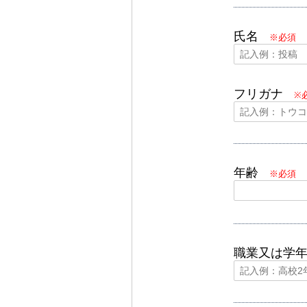
氏名
※必須
フリガナ
※
年齢
※必須
職業又は学