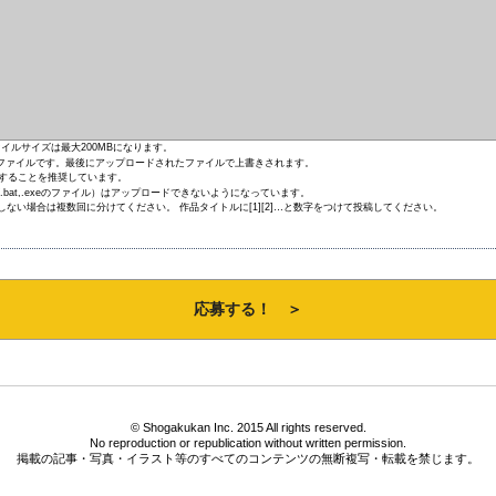
イルサイズは最大200MBになります。
ファイルです。最後にアップロードされたファイルで上書きされます。
をすることを推奨しています。
bat,.exeのファイル）はアップロードできないようになっています。
しない場合は複数回に分けてください。 作品タイトルに[1][2]…と数字をつけて投稿してください。
© Shogakukan Inc. 2015 All rights reserved.
No reproduction or republication without written permission.
掲載の記事・写真・イラスト等のすべてのコンテンツの無断複写・転載を禁じます。