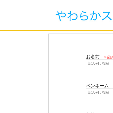
お名前
※必
ペンネーム