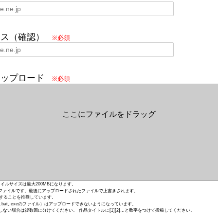
レス（確認）
※必須
アップロード
※必須
ここにファイルをドラッグ
イルサイズは最大200MBになります。
ファイルです。最後にアップロードされたファイルで上書きされます。
をすることを推奨しています。
bat,.exeのファイル）はアップロードできないようになっています。
しない場合は複数回に分けてください。 作品タイトルに[1][2]…と数字をつけて投稿してください。